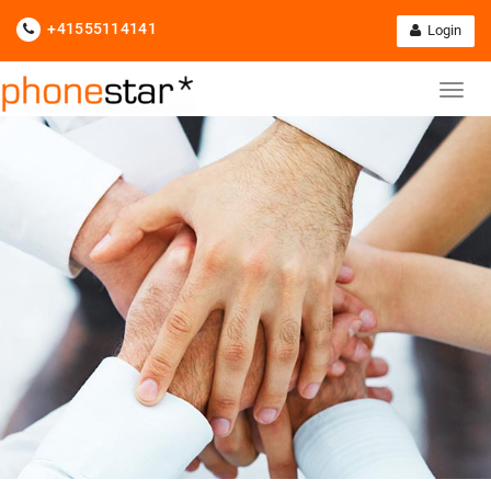
+41555114141
Login